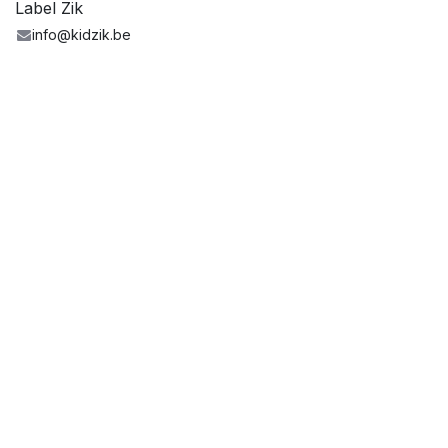
Label Zik
info@kidzik.be
Partager
Réalisé avec le soutien de la Fédération
Wallonie-Bruxelles - Service de la musique
www.culture.be
-
www.creationartistique.cfwb.be