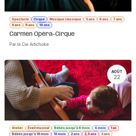
Spectacle
Cirque
Musique classique
5 ans
6 ans
7 ans
8 ans
9 ans
10 ans
Carmen Opéra-Cirque
Par la Cie Artichoke
AOÛT
22
Atelier
Éveil musical
Bébés jusqu'à 6 mois
6 mois
1 an
Bébés jusqu'à 18 mois
18 mois
2 ans
2,5 ans
3 ans