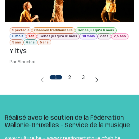
Spectacle
Chanson traditionnelle
Bébés jusqu'à 6 mois
6 mois
1 an
Bébés jusqu'à 18 mois
18 mois
2 ans
2,5 ans
3 ans
4 ans
5 ans
Ylitys
Par Slouchaï
1
2
3
Réalisé avec le soutien de la Fédération
Wallonie-Bruxelles - Service de la musique
www.culture.be
-
www.creationartistique.cfwb.be