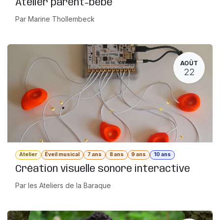
Atelier parent-bébé
Par Marine Thollembeck
AOÛT
22
Atelier
Éveil musical
7 ans
8 ans
9 ans
10 ans
Création visuelle sonore interactive
Par les Ateliers de la Baraque