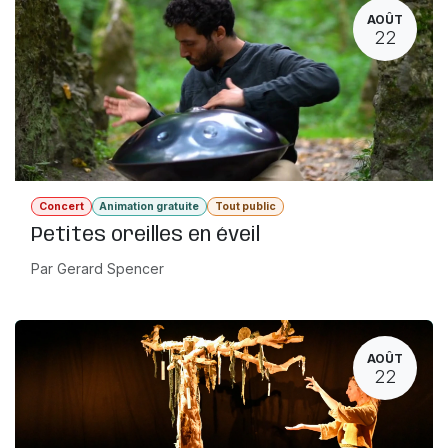
AOÛT
22
Concert
Animation gratuite
Tout public
Petites oreilles en éveil
Par Gerard Spencer
AOÛT
22