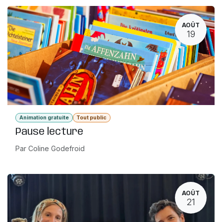
AOÛT
19
Animation gratuite
Tout public
Pause lecture
Par Coline Godefroid
AOÛT
21