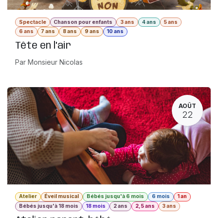
Spectacle
Chanson pour enfants
3 ans
4 ans
5 ans
6 ans
7 ans
8 ans
9 ans
10 ans
Tête en l'air
Par Monsieur Nicolas
AOÛT
22
Atelier
Éveil musical
Bébés jusqu'à 6 mois
6 mois
1 an
Bébés jusqu'à 18 mois
18 mois
2 ans
2,5 ans
3 ans