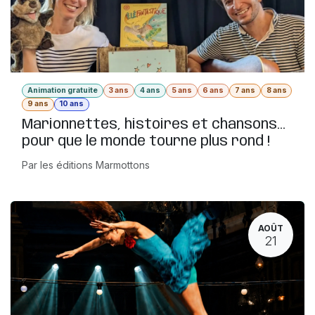
Animation gratuite
3 ans
4 ans
5 ans
6 ans
7 ans
8 ans
9 ans
10 ans
Marionnettes, histoires et chansons...
pour que le monde tourne plus rond !
Par les éditions Marmottons
AOÛT
21