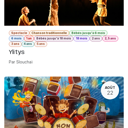
Spectacle
Chanson traditionnelle
Bébés jusqu'à 6 mois
6 mois
1 an
Bébés jusqu'à 18 mois
18 mois
2 ans
2,5 ans
3 ans
4 ans
5 ans
Ylitys
Par Slouchaï
AOÛT
22