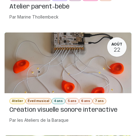
Atelier parent-bébé
Par Marine Thollembeck
AOÛT
22
Atelier
Éveil musical
4 ans
5 ans
6 ans
7 ans
Création visuelle sonore interactive
Par les Ateliers de la Baraque