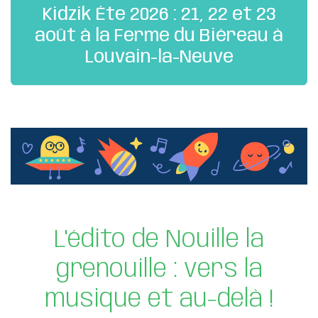
Kidzik Éte 2026 : 21, 22 et 23
août à la Ferme du Biéreau à
Louvain-la-Neuve
L'édito de Nouille la
grenouille : vers la
musique et au-delà !