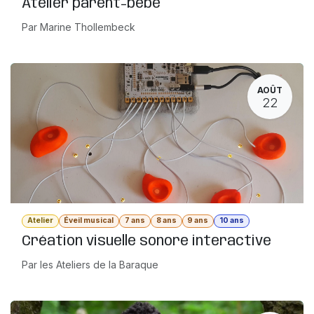
Atelier parent-bébé
Par Marine Thollembeck
AOÛT
22
Atelier
Éveil musical
7 ans
8 ans
9 ans
10 ans
Création visuelle sonore interactive
Par les Ateliers de la Baraque