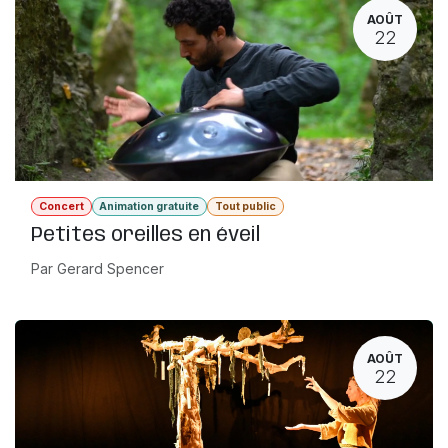
AOÛT
22
Concert
Animation gratuite
Tout public
Petites oreilles en éveil
Par Gerard Spencer
AOÛT
22