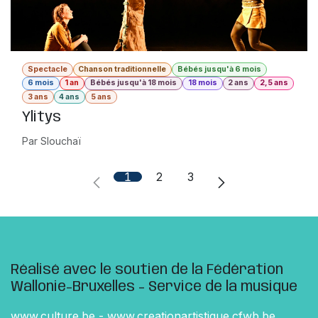
Spectacle
Chanson traditionnelle
Bébés jusqu'à 6 mois
6 mois
1 an
Bébés jusqu'à 18 mois
18 mois
2 ans
2,5 ans
3 ans
4 ans
5 ans
Ylitys
Par Slouchaï
1
2
3
Réalisé avec le soutien de la Fédération
Wallonie-Bruxelles - Service de la musique
www.culture.be
-
www.creationartistique.cfwb.be