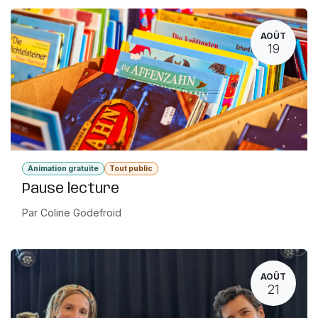
AOÛT
19
Animation gratuite
Tout public
Pause lecture
Par Coline Godefroid
AOÛT
21