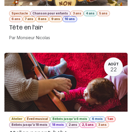
Spectacle
Chanson pour enfants
3 ans
4 ans
5 ans
6 ans
7 ans
8 ans
9 ans
10 ans
Tête en l'air
Par Monsieur Nicolas
AOÛT
22
Atelier
Éveil musical
Bébés jusqu'à 6 mois
6 mois
1 an
Bébés jusqu'à 18 mois
18 mois
2 ans
2,5 ans
3 ans