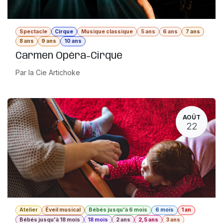
Spectacle
Cirque
Musique classique
5 ans
6 ans
7 ans
8 ans
9 ans
10 ans
Carmen Opéra-Cirque
Par la Cie Artichoke
AOÛT
22
Atelier
Éveil musical
Bébés jusqu'à 6 mois
6 mois
1 an
Bébés jusqu'à 18 mois
18 mois
2 ans
2,5 ans
3 ans