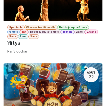
Spectacle
Chanson traditionnelle
Bébés jusqu'à 6 mois
6 mois
1 an
Bébés jusqu'à 18 mois
18 mois
2 ans
2,5 ans
3 ans
4 ans
5 ans
Ylitys
Par Slouchaï
AOÛT
22