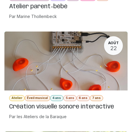
Atelier parent-bébé
Par Marine Thollembeck
AOÛT
22
Atelier
Éveil musical
4 ans
5 ans
6 ans
7 ans
Création visuelle sonore interactive
Par les Ateliers de la Baraque