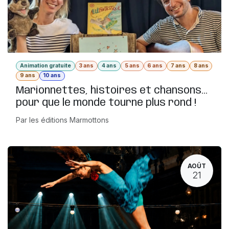
Animation gratuite
3 ans
4 ans
5 ans
6 ans
7 ans
8 ans
9 ans
10 ans
Marionnettes, histoires et chansons...
pour que le monde tourne plus rond !
Par les éditions Marmottons
AOÛT
21