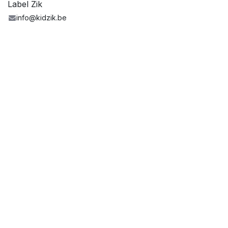
Label Zik
info@kidzik.be
Partager
Réalisé avec le soutien de la Fédération
Wallonie-Bruxelles - Service de la musique
www.culture.be
-
www.creationartistique.cfwb.be