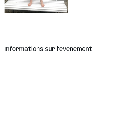
Informations sur l'événement
Emplacement
La Ferme !
Place Polyvalente
Louvain-la-Neuve 1348
Obtenir l'itinéraire
Organisateur
Label Zik
info@kidzik.be