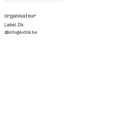
Organisateur
Label Zik
info@kidzik.be
Partager
Réalisé avec le soutien de la Fédération
Wallonie-Bruxelles - Service de la musique