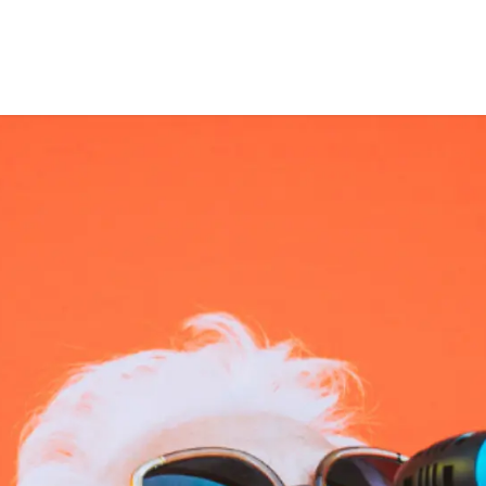
C'est comment ?
C'est qui ?
J'ai une question