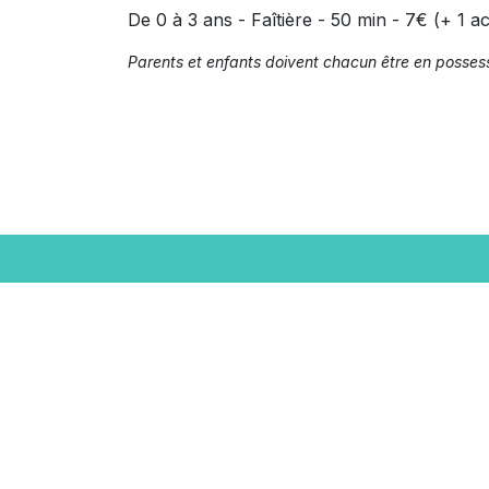
De 0 à 3 ans - Faîtière - 50 min - 7€ (+ 1 
Parents et enfants doivent chacun être en possess
Réalisé avec le soutien de la Fédé
Wallonie-Bruxelles - Service de la
www.culture.be
-
www.creationartistique.c