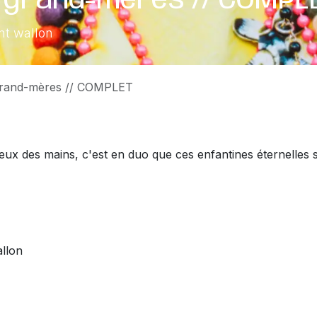
 grand-mères // COMPL
nt wallon
grand-mères // COMPLET
ux des mains, c'est en duo que ces enfantines éternelles 
llon