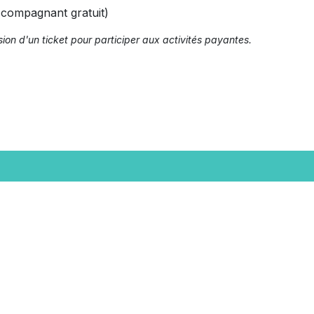
accompagnant gratuit)
ion d'un ticket pour participer aux activités payantes.
ration
Kidzik, le f
 musique
fwb.be