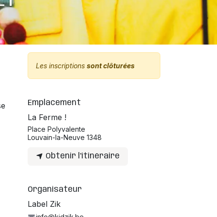
ET
Les inscriptions
sont clôturées
Emplacement
se
La Ferme !
Place Polyvalente
Louvain-la-Neuve 1348
Obtenir l'itinéraire
Organisateur
Label Zik
info@kidzik.be