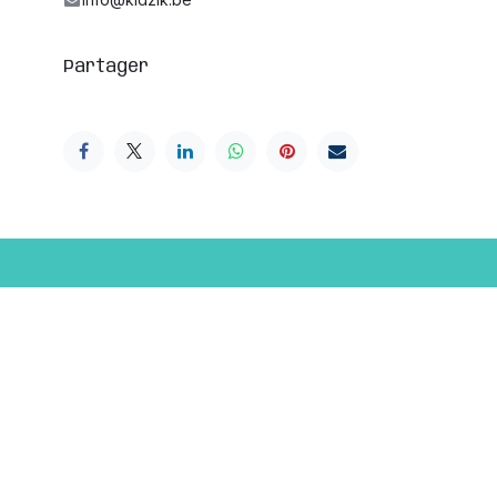
Partager
estival musical des petites oreilles !
Je m'inscris à votre super newsletter !
info@kidzik.be