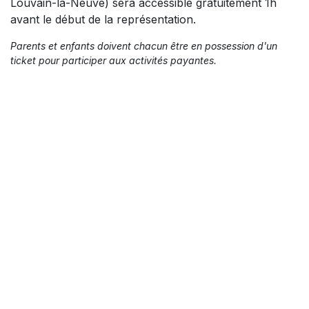
Louvain-la-Neuve) sera accessible gratuitement 1h
avant le début de la représentation.
Parents et enfants doivent chacun être en possession d'un
ticket pour participer aux activités payantes.
Informations sur l'événement
Emplacement
Aula Magna
Pl. Raymond Lemaire 1, Louvain-la-Neuve
Obtenir l'itinéraire
Organisateur