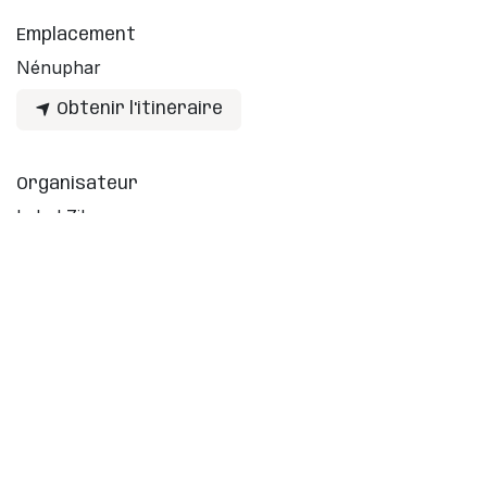
Emplacement
Nénuphar
Obtenir l'itinéraire
Organisateur
Label Zik
info@kidzik.be
Partager