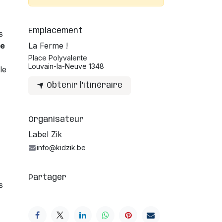
Emplacement
s
se
La Ferme !
Place Polyvalente
Louvain-la-Neuve 1348
le
Obtenir l'itinéraire
Organisateur
Label Zik
info@kidzik.be
Partager
s