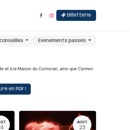
Billetterie
conseillés
Événements passés
de et à la Maison du Cormoran, ainsi que
Carmen
re en PDF !
OÛT
AOÛT
24
23