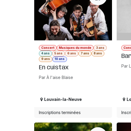
Concert
Musiques du monde
3 ans
Con
4 ans
5 ans
6 ans
7 ans
8 ans
Bar
9 ans
10 ans
Par 
En cuistax
Par À l'aise Blaise
Louvain-la-Neuve
L
Inscriptions terminées
Inscr