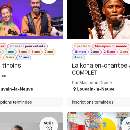
cert
Chanson pour enfants
Spectacle
Musiques du monde
s
4 ans
5 ans
6 ans
7 ans
18 mois
2 ans
2,5 ans
3 ans
s
9 ans
10 ans
4 ans
 tiroirs
La kora en-chantée /
COMPLET
Tam
Par Mamadou Dramé
ouvain-la-Neuve
Louvain-la-Neuve
iptions terminées
Inscriptions terminées
AOÛT
A
23