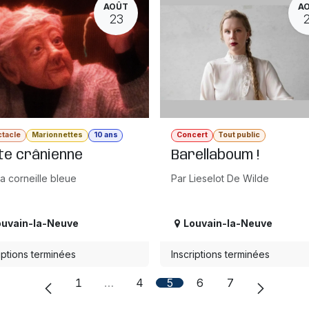
AOÛT
A
23
tacle
Marionnettes
10 ans
Concert
Tout public
te crânienne
Barellaboum !
a corneille bleue
Par Lieselot De Wilde
ouvain-la-Neuve
Louvain-la-Neuve
iptions terminées
Inscriptions terminées
1
…
4
5
6
7