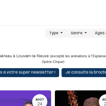
C'est comment ?
C'est qui ?
J'ai une question
Type
Genre
Âges 
u Biéreau à Louvain-la-Neuve
(excepté les animations à l'Esplana
Opéra-Cirque
)
is à votre super newsletter !
Je consulte la brochu
AOÛT
A
24