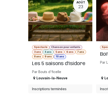
AOÛT
23
Spectacle
Chanson pour enfants
Spec
3 ans
4 ans
5 ans
6 ans
7 ans
Boî
8 ans
9 ans
10 ans
Par L
Les 5 saisons d'Isidore
Par Bouts d'ficelle
Louvain-la-Neuve
L
Inscriptions terminées
Inscr