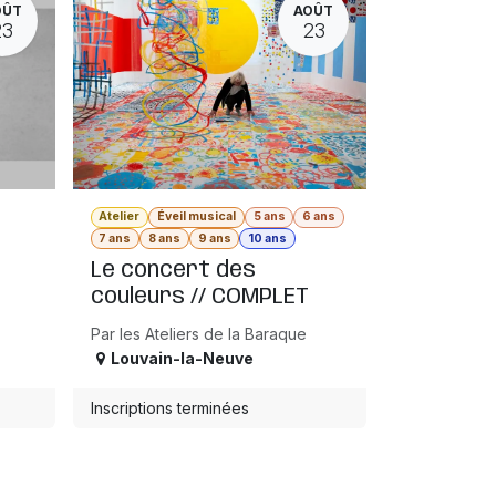
OÛT
AOÛT
23
23
Atelier
Éveil musical
5 ans
6 ans
7 ans
8 ans
9 ans
10 ans
Le concert des
couleurs // COMPLET
Par les Ateliers de la Baraque
Louvain-la-Neuve
Inscriptions terminées