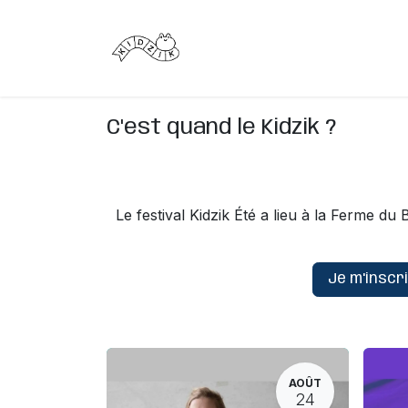
Se rendre au contenu
C'est quoi ?
C'est quand ?
C'est quand le Kidzik ?
Le festival Kidzik Été a lieu à la Ferme d
Je m'inscr
AOÛT
24