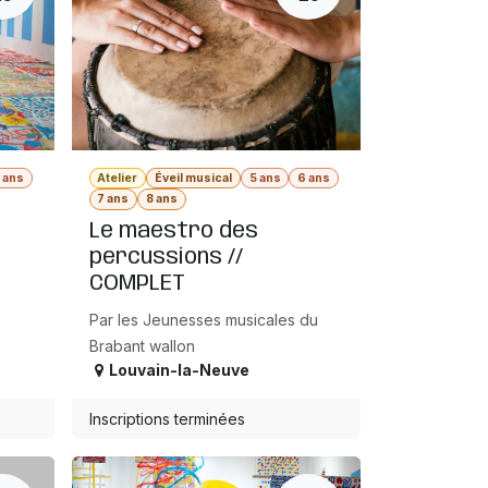
 ans
Atelier
Éveil musical
5 ans
6 ans
7 ans
8 ans
Le maestro des
percussions //
COMPLET
Par les Jeunesses musicales du
Brabant wallon
Louvain-la-Neuve
Inscriptions terminées