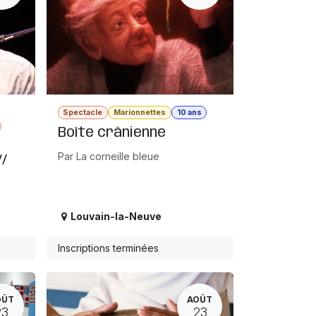
Spectacle
Marionnettes
10 ans
Boîte crânienne
Par La corneille bleue
/
Louvain-la-Neuve
Inscriptions terminées
OÛT
AOÛT
23
23