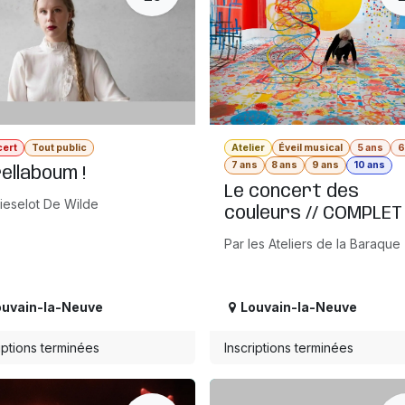
cert
Tout public
Atelier
Éveil musical
5 ans
6
7 ans
8 ans
9 ans
10 ans
ellaboum !
Le concert des
Lieselot De Wilde
couleurs // COMPLET
Par les Ateliers de la Baraque
ouvain-la-Neuve
Louvain-la-Neuve
iptions terminées
Inscriptions terminées