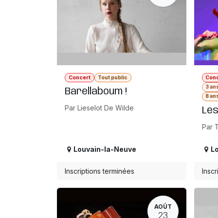
Concert
Tout public
Con
3 an
Barellaboum !
8 an
Par Lieselot De Wilde
Les
Par 
Louvain-la-Neuve
L
Inscriptions terminées
Inscr
AOÛT
23