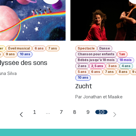
ier
Éveil musical
6 ans
7 ans
Spectacle
Danse
s
9 ans
10 ans
Chanson pour enfants
1 an
Bébés jusqu'à 18 mois
18 mois
dyssée des sons
2 ans
2,5 ans
3 ans
4 ans
5 ans
6 ans
7 ans
8 ans
9 
una Silva
10 ans
Zucht
Par Jonathan et Maaike
1
…
7
8
9
10