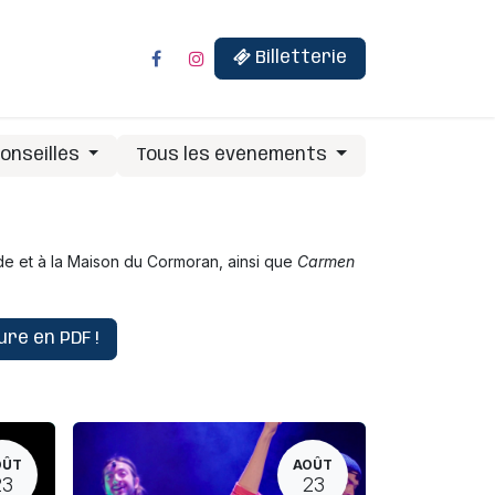
Billetterie
onseillés
Tous les événements
de et à la Maison du Cormoran, ainsi que
Carmen
re en PDF !
OÛT
AOÛT
23
23