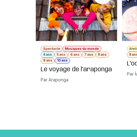
Spectacle
Musiques du monde
Atel
4 ans
5 ans
6 ans
7 ans
8 ans
8 an
9 ans
10 ans
L'o
Le voyage de l'araponga
Par Í
Par Araponga