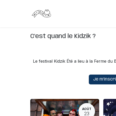
Se rendre au contenu
C'est quoi ?
C'est quand ?
C'est quand le Kidzik ?
Le festival Kidzik Été a lieu à la Ferme d
Je m'inscr
AOÛT
23