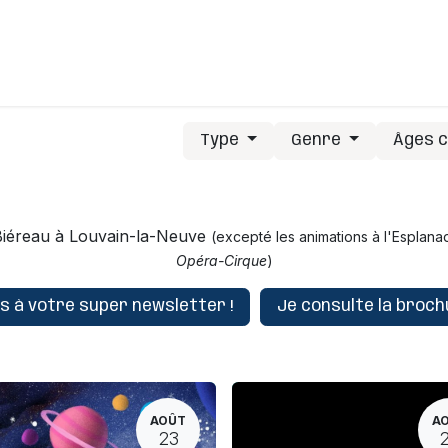
C'est comment ?
C'est qui ?
J'ai une question
Type
Genre
Âges c
u Biéreau à Louvain-la-Neuve
(excepté les animations à l'Esplana
Opéra-Cirque
)
is à votre super newsletter !
Je consulte la brochu
AOÛT
A
23