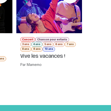
Concert
Chanson pour enfants
3 ans
4 ans
5 ans
6 ans
7 ans
8 ans
9 ans
10 ans
Vive les vacances !
ans
Par Mamemo